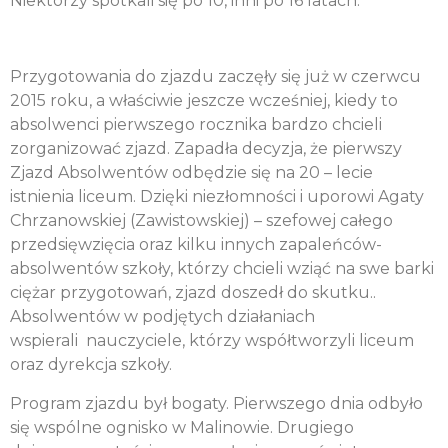
Niektórzy spotkali się po 10, inni po 16 latach.
Przygotowania do zjazdu zaczęły się już w czerwcu
2015 roku, a właściwie jeszcze wcześniej, kiedy to
absolwenci pierwszego rocznika bardzo chcieli
zorganizować zjazd. Zapadła decyzja, że pierwszy
Zjazd Absolwentów odbędzie się na 20 – lecie
istnienia liceum. Dzięki niezłomności i uporowi Agaty
Chrzanowskiej (Zawistowskiej) – szefowej całego
przedsięwzięcia oraz kilku innych zapaleńców-
absolwentów szkoły, którzy chcieli wziąć na swe barki
ciężar przygotowań, zjazd doszedł do skutku..
Absolwentów w podjętych działaniach
wspierali nauczyciele, którzy współtworzyli liceum
oraz dyrekcja szkoły.
Program zjazdu był bogaty. Pierwszego dnia odbyło
się wspólne ognisko w Malinowie. Drugiego