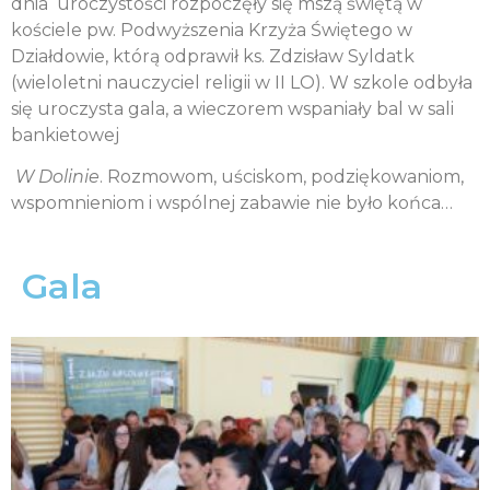
dnia uroczystości rozpoczęły się mszą świętą w
kościele pw. Podwyższenia Krzyża Świętego w
Działdowie, którą odprawił ks. Zdzisław Syldatk
(wieloletni nauczyciel religii w II LO). W szkole odbyła
się uroczysta gala, a wieczorem wspaniały bal w sali
bankietowej
W Dolinie
. Rozmowom, uściskom, podziękowaniom,
wspomnieniom i wspólnej zabawie nie było końca…
Gala