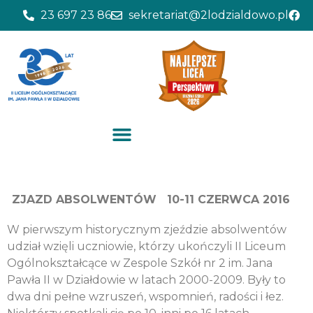
23 697 23 86
sekretariat@2lodzialdowo.pl
ZJAZD ABSOLWENTÓW 10-11 CZERWCA 2016
W pierwszym historycznym zjeździe absolwentów
udział wzięli uczniowie, którzy ukończyli II Liceum
Ogólnokształcące w Zespole Szkół nr 2 im. Jana
Pawła II w Działdowie w latach 2000-2009.
Były to
dwa dni pełne wzruszeń, wspomnień, radości i łez.